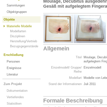
Moulage, Decubitus ausgedehn
Sammlungen
Gesäß mit aufgelegtem Fingera
Objektgruppen
Objekte
Materielle Modelle
Modellarten
Disziplinen
Herstellung/Vertrieb
Bezugsgegenstände
Allgemein
Erschließung
Titel
Moulage, Decubi
aufgelegtem Fin
Personen
Einzelmodell/ Gruppe/
Einzelmodell
Ereignisse
Reihe
Literatur
Modellart
Modelle von Leb
Zum Projekt
Stand der Informationen
Juli 2011
Dokumentation
Vertiefendes
Formale Beschreibung
Statistiken