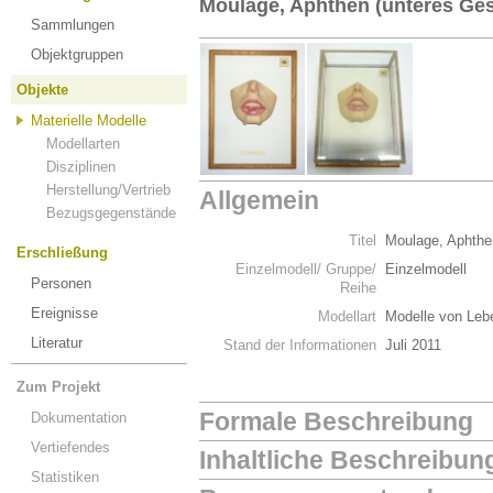
Moulage, Aphthen (unteres Ges
Sammlungen
Objektgruppen
Objekte
Materielle Modelle
Modellarten
Disziplinen
Herstellung/Vertrieb
Allgemein
Bezugsgegenstände
Titel
Moulage, Aphthe
Erschließung
Einzelmodell/ Gruppe/
Einzelmodell
Personen
Reihe
Ereignisse
Modellart
Modelle von Leb
Literatur
Stand der Informationen
Juli 2011
Zum Projekt
Formale Beschreibung
Dokumentation
Vertiefendes
Inhaltliche Beschreibun
Statistiken