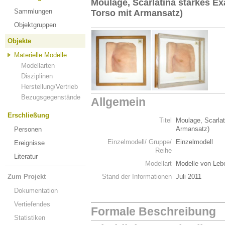
Moulage, Scarlatina starkes Ex
Sammlungen
Torso mit Armansatz)
Objektgruppen
Objekte
Materielle Modelle
Modellarten
Disziplinen
Herstellung/Vertrieb
Bezugsgegenstände
Allgemein
Erschließung
Titel
Moulage, Scarlat
Armansatz)
Personen
Einzelmodell/ Gruppe/
Einzelmodell
Ereignisse
Reihe
Literatur
Modellart
Modelle von Leb
Zum Projekt
Stand der Informationen
Juli 2011
Dokumentation
Vertiefendes
Formale Beschreibung
Statistiken