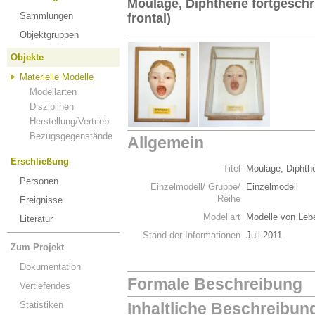
Moulage, Diphtherie fortgeschri
Sammlungen
frontal)
Objektgruppen
Objekte
Materielle Modelle
Modellarten
Disziplinen
Herstellung/Vertrieb
Bezugsgegenstände
Allgemein
Erschließung
Titel
Moulage, Diphther
Personen
Einzelmodell/ Gruppe/
Einzelmodell
Reihe
Ereignisse
Modellart
Modelle von Leb
Literatur
Stand der Informationen
Juli 2011
Zum Projekt
Dokumentation
Formale Beschreibung
Vertiefendes
Statistiken
Inhaltliche Beschreibun