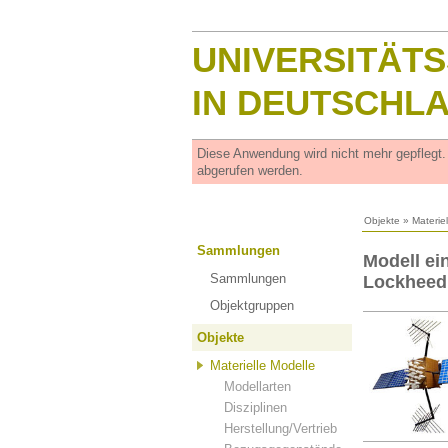
UNIVERSITÄT
IN DEUTSCHL
Diese Anwendung wird nicht mehr gepflegt
abgerufen werden.
Objekte
»
Materie
Sammlungen
Modell ei
Sammlungen
Lockheed
Objektgruppen
Objekte
Materielle Modelle
Modellarten
Disziplinen
Herstellung/Vertrieb