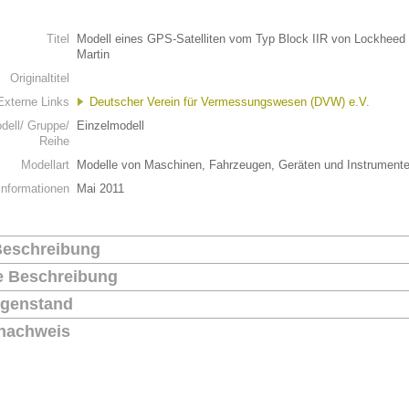
n
Titel
Modell eines GPS-Satelliten vom Typ Block IIR von Lockheed
Martin
Originaltitel
Externe Links
Deutscher Verein für Vermessungswesen (DVW) e.V.
dell/ Gruppe/
Einzelmodell
Reihe
Modellart
Modelle von Maschinen, Fahrzeugen, Geräten und Instrument
Informationen
Mai 2011
Beschreibung
he Beschreibung
genstand
nachweis