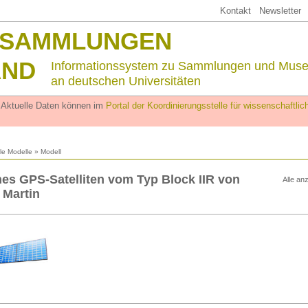
Kontakt
Newsletter
SSAMMLUNGEN
AND
Informationssystem zu Sammlungen und Mus
an deutschen Universitäten
. Aktuelle Daten können im
Portal der Koordinierungsstelle für wissenschaftl
lle Modelle
» Modell
nes GPS-Satelliten vom Typ Block IIR von
Alle an
 Martin