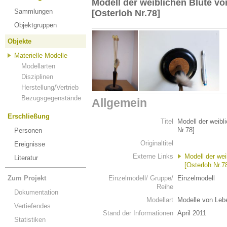
Modell der weiblichen Blüte vo
Sammlungen
[Osterloh Nr.78]
Objektgruppen
Objekte
Materielle Modelle
Modellarten
Disziplinen
Herstellung/Vertrieb
Bezugsgegenstände
Allgemein
Erschließung
Titel
Modell der weibl
Nr.78]
Personen
Originaltitel
Ereignisse
Externe Links
Modell der wei
Literatur
[Osterloh Nr.7
Zum Projekt
Einzelmodell/ Gruppe/
Einzelmodell
Reihe
Dokumentation
Modellart
Modelle von Leb
Vertiefendes
Stand der Informationen
April 2011
Statistiken