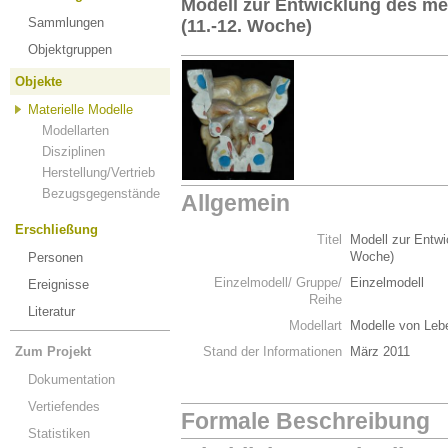
Modell zur Entwicklung des m
Sammlungen
(11.-12. Woche)
Objektgruppen
Objekte
Materielle Modelle
Modellarten
Disziplinen
Herstellung/Vertrieb
Bezugsgegenstände
Allgemein
Erschließung
Titel
Modell zur Entwi
Woche)
Personen
Einzelmodell/ Gruppe/
Einzelmodell
Ereignisse
Reihe
Literatur
Modellart
Modelle von Leb
Zum Projekt
Stand der Informationen
März 2011
Dokumentation
Vertiefendes
Formale Beschreibung
Statistiken