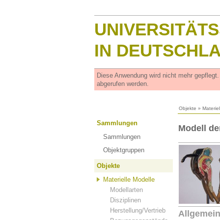
UNIVERSITÄT
IN DEUTSCHL
Diese Anwendung wird nicht mehr gepflegt
abgerufen werden.
Objekte
»
Materie
Sammlungen
Modell de
Sammlungen
Objektgruppen
Objekte
Materielle Modelle
Modellarten
Disziplinen
Herstellung/Vertrieb
Allgemei