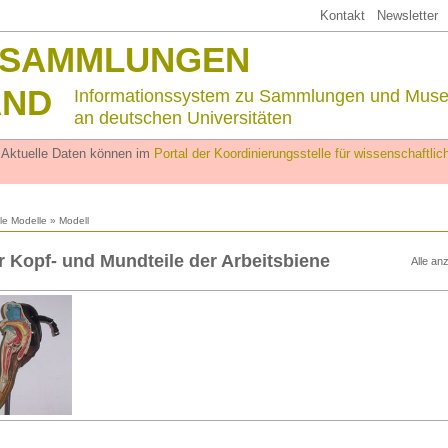
Kontakt
Newsletter
SSAMMLUNGEN
AND
Informationssystem zu Sammlungen und Mus
an deutschen Universitäten
. Aktuelle Daten können im
Portal der Koordinierungsstelle für wissenschaftl
lle Modelle
» Modell
r Kopf- und Mundteile der Arbeitsbiene
Alle an
n