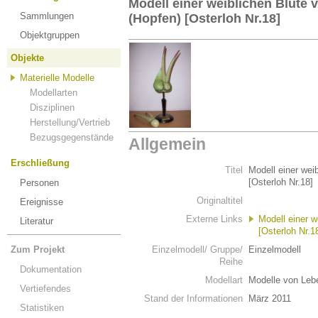
Modell einer weiblichen Blüte
Sammlungen
(Hopfen) [Osterloh Nr.18]
Objektgruppen
Objekte
Materielle Modelle
Modellarten
Disziplinen
Herstellung/Vertrieb
Bezugsgegenstände
Allgemein
Erschließung
Titel
Modell einer wei
[Osterloh Nr.18]
Personen
Originaltitel
Ereignisse
Externe Links
Modell einer w
Literatur
[Osterloh Nr.1
Zum Projekt
Einzelmodell/ Gruppe/
Einzelmodell
Reihe
Dokumentation
Modellart
Modelle von Leb
Vertiefendes
Stand der Informationen
März 2011
Statistiken