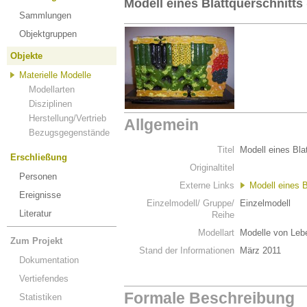
Modell eines Blattquerschnitt
Sammlungen
Objektgruppen
Objekte
Materielle Modelle
Modellarten
Disziplinen
Herstellung/Vertrieb
Allgemein
Bezugsgegenstände
Titel
Modell eines Bla
Erschließung
Originaltitel
Personen
Externe Links
Modell eines 
Ereignisse
Einzelmodell/ Gruppe/
Einzelmodell
Literatur
Reihe
Modellart
Modelle von Leb
Zum Projekt
Stand der Informationen
März 2011
Dokumentation
Vertiefendes
Formale Beschreibung
Statistiken