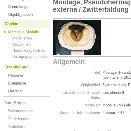
Moulage, Pseudohermap
Sammlungen
externa / Zwitterbildung
Objektgruppen
Objekte
Materielle Modelle
Modellarten
Disziplinen
Herstellung/Vertrieb
Bezugsgegenstände
Allgemein
Erschließung
Titel
Moulage, Pseudo
Personen
(Genitalien), 28
Ereignisse
Originaltitel
Zwitterbildung: 
Literatur
Einzelmodell/ Gruppe/
Einzelmodell
Reihe
Zum Projekt
Modellart
Modelle von Leb
Dokumentation
Stand der Informationen
Februar 2011
Vertiefendes
Statistiken