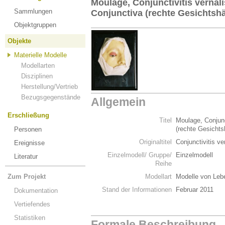
Moulage, Conjunctivitis vernal
Sammlungen
Conjunctiva (rechte Gesichtshä
Objektgruppen
Objekte
Materielle Modelle
Modellarten
Disziplinen
Herstellung/Vertrieb
Bezugsgegenstände
Allgemein
Erschließung
Titel
Moulage, Conjunc
(rechte Gesichts
Personen
Originaltitel
Conjunctivitis v
Ereignisse
Einzelmodell/ Gruppe/
Einzelmodell
Literatur
Reihe
Zum Projekt
Modellart
Modelle von Leb
Stand der Informationen
Februar 2011
Dokumentation
Vertiefendes
Statistiken
Formale Beschreibung