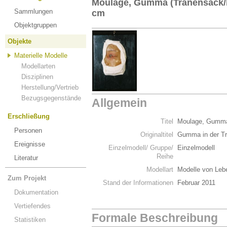
Moulage, Gumma (Tränensack/l
Sammlungen
cm
Objektgruppen
Objekte
Materielle Modelle
Modellarten
Disziplinen
Herstellung/Vertrieb
Bezugsgegenstände
Allgemein
Erschließung
Titel
Moulage, Gumma 
Personen
Originaltitel
Gumma in der T
Ereignisse
Einzelmodell/ Gruppe/
Einzelmodell
Reihe
Literatur
Modellart
Modelle von Leb
Zum Projekt
Stand der Informationen
Februar 2011
Dokumentation
Vertiefendes
Formale Beschreibung
Statistiken