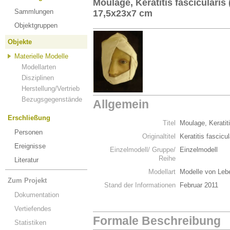
Moulage, Keratitis fascicularis
Sammlungen
17,5x23x7 cm
Objektgruppen
Objekte
Materielle Modelle
Modellarten
Disziplinen
Herstellung/Vertrieb
Bezugsgegenstände
Allgemein
Erschließung
Titel
Moulage, Keratit
Personen
Originaltitel
Keratitis fascicul
Ereignisse
Einzelmodell/ Gruppe/
Einzelmodell
Reihe
Literatur
Modellart
Modelle von Leb
Zum Projekt
Stand der Informationen
Februar 2011
Dokumentation
Vertiefendes
Formale Beschreibung
Statistiken