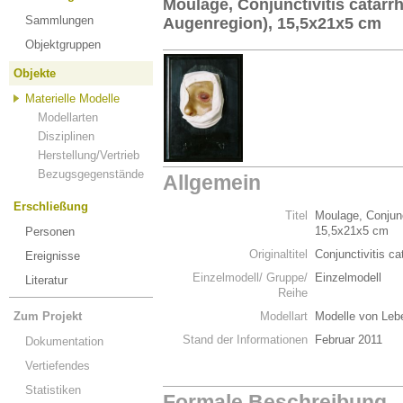
Moulage, Conjunctivitis catarrh
Sammlungen
Augenregion), 15,5x21x5 cm
Objektgruppen
Objekte
Materielle Modelle
Modellarten
Disziplinen
Herstellung/Vertrieb
Bezugsgegenstände
Allgemein
Erschließung
Titel
Moulage, Conjunct
15,5x21x5 cm
Personen
Originaltitel
Conjunctivitis ca
Ereignisse
Einzelmodell/ Gruppe/
Einzelmodell
Literatur
Reihe
Zum Projekt
Modellart
Modelle von Leb
Stand der Informationen
Februar 2011
Dokumentation
Vertiefendes
Statistiken
Formale Beschreibung