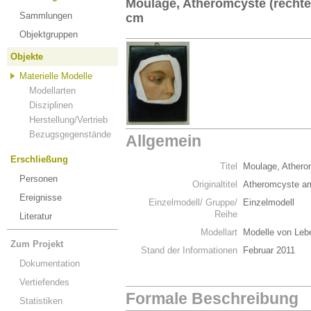
Moulage, Atheromcyste (rechte
Sammlungen
cm
Objektgruppen
Objekte
Materielle Modelle
Modellarten
Disziplinen
Herstellung/Vertrieb
Bezugsgegenstände
Allgemein
Erschließung
Titel
Moulage, Athero
Personen
Originaltitel
Atheromcyste am
Ereignisse
Einzelmodell/ Gruppe/
Einzelmodell
Reihe
Literatur
Modellart
Modelle von Leb
Zum Projekt
Stand der Informationen
Februar 2011
Dokumentation
Vertiefendes
Formale Beschreibung
Statistiken