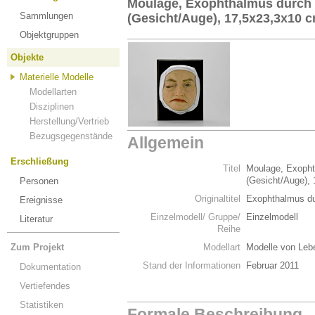
Moulage, Exophthalmus durch 
Sammlungen
(Gesicht/Auge), 17,5x23,3x10 
Objektgruppen
Objekte
Materielle Modelle
Modellarten
Disziplinen
Herstellung/Vertrieb
Bezugsgegenstände
Allgemein
Erschließung
Titel
Moulage, Exopht
(Gesicht/Auge),
Personen
Originaltitel
Exophthalmus du
Ereignisse
Einzelmodell/ Gruppe/
Einzelmodell
Literatur
Reihe
Zum Projekt
Modellart
Modelle von Leb
Stand der Informationen
Februar 2011
Dokumentation
Vertiefendes
Statistiken
Formale Beschreibung