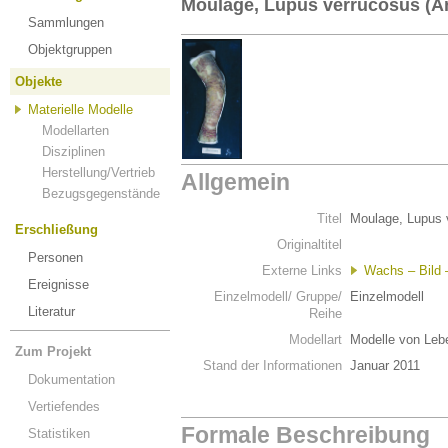
Moulage, Lupus verrucosus (A
Sammlungen
Objektgruppen
Objekte
Materielle Modelle
Modellarten
Disziplinen
Herstellung/Vertrieb
Allgemein
Bezugsgegenstände
Titel
Moulage, Lupus 
Erschließung
Originaltitel
Personen
Externe Links
Wachs – Bild –
Ereignisse
Einzelmodell/ Gruppe/
Einzelmodell
Literatur
Reihe
Modellart
Modelle von Leb
Zum Projekt
Stand der Informationen
Januar 2011
Dokumentation
Vertiefendes
Formale Beschreibung
Statistiken