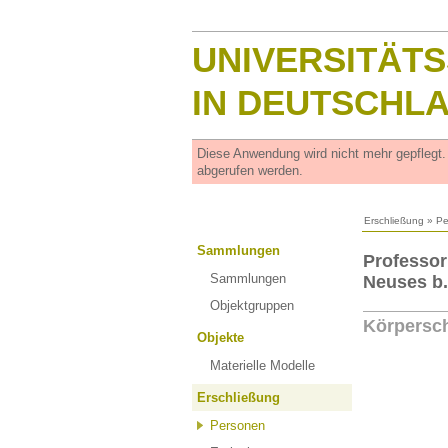
UNIVERSITÄT
IN DEUTSCHL
Diese Anwendung wird nicht mehr gepflegt
abgerufen werden.
Erschließung
»
Pe
Sammlungen
Professor
Sammlungen
Neuses b
Objektgruppen
Körpersch
Objekte
Materielle Modelle
Erschließung
Personen