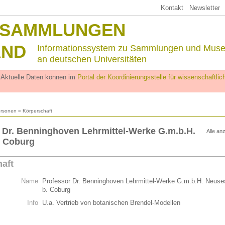
Kontakt
Newsletter
SSAMMLUNGEN
AND
Informationssystem zu Sammlungen und Mus
an deutschen Universitäten
. Aktuelle Daten können im
Portal der Koordinierungsstelle für wissenschaftl
rsonen
» Körperschaft
 Dr. Benninghoven Lehrmittel-Werke G.m.b.H.
Alle an
. Coburg
aft
Name
Professor Dr. Benninghoven Lehrmittel-Werke G.m.b.H. Neuse
b. Coburg
Info
U.a. Vertrieb von botanischen Brendel-Modellen