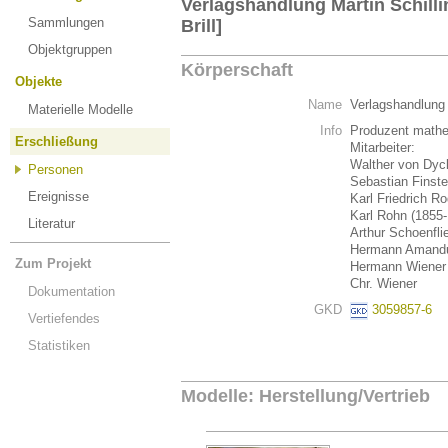
Verlagshandlung Martin Schillin
Sammlungen
Brill]
Objektgruppen
Körperschaft
Objekte
Name
Verlagshandlung M
Materielle Modelle
Info
Produzent mathe
Erschließung
Mitarbeiter:
Walther von Dyc
Personen
Sebastian Finste
Ereignisse
Karl Friedrich R
Karl Rohn (1855
Literatur
Arthur Schoenfli
Hermann Amandu
Zum Projekt
Hermann Wiener 
Chr. Wiener
Dokumentation
GKD
3059857-6
Vertiefendes
Statistiken
Modelle: Herstellung/Vertrieb